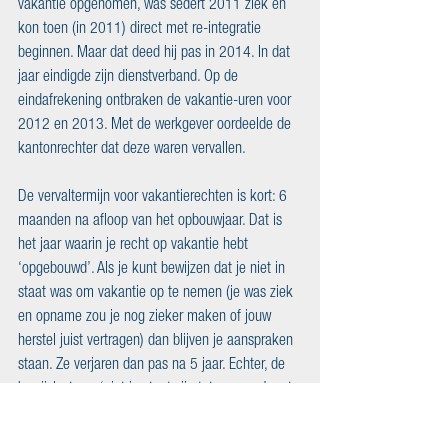
vakantie opgenomen, was sedert 2011 ziek en 
kon toen (in 2011) direct met re-integratie 
beginnen. Maar dat deed hij pas in 2014. In dat 
jaar eindigde zijn dienstverband. Op de 
eindafrekening ontbraken de vakantie-uren voor 
2012 en 2013. Met de werkgever oordeelde de 
kantonrechter dat deze waren vervallen. 
De vervaltermijn voor vakantierechten is kort: 6 
maanden na afloop van het opbouwjaar. Dat is 
het jaar waarin je recht op vakantie hebt 
‘opgebouwd’. Als je kunt bewijzen dat je niet in 
staat was om vakantie op te nemen (je was ziek 
en opname zou je nog zieker maken of jouw 
herstel juist vertragen) dan blijven je aanspraken 
staan. Ze verjaren dan pas na 5 jaar. Echter, de 
bewijslast van ‘niet in staat zijn tot opname’ rust 
op jou als werknemer.      