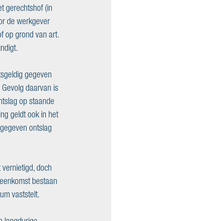
 gerechtshof (in 
oor de werkgever 
 op grond van art. 
digt. 
tsgeldig gegeven 
 Gevolg daarvan is 
ntslag op staande 
g geldt ook in het 
gegeven ontslag 
vernietigd, doch 
ereenkomst bestaan 
m vaststelt. 
n langdurige 