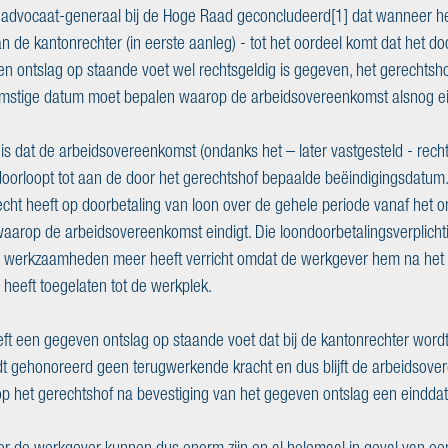
advocaat-generaal bij de Hoge Raad geconcludeerd[1] dat wanneer het
n de kantonrechter (in eerste aanleg) - tot het oordeel komt dat het d
ontslag op staande voet wel rechtsgeldig is gegeven, het gerechtshof
mstige datum moet bepalen waarop de arbeidsovereenkomst alsnog ein
s dat de arbeidsovereenkomst (ondanks het – later vastgesteld - rech
doorloopt tot aan de door het gerechtshof bepaalde beëindigingsdatum.
ht heeft op doorbetaling van loon over de gehele periode vanaf het o
aarop de arbeidsovereenkomst eindigt. Die loondoorbetalingsverplichtin
 werkzaamheden meer heeft verricht omdat de werkgever hem na het 
heeft toegelaten tot de werkplek. 
 een gegeven ontslag op staande voet dat bij de kantonrechter wordt 
dt gehonoreerd geen terugwerkende kracht en dus blijft de arbeidsov
 het gerechtshof na bevestiging van het gegeven ontslag een einddatu
or de werkgever kunnen dus enorm zijn en al helemaal in geval van ee