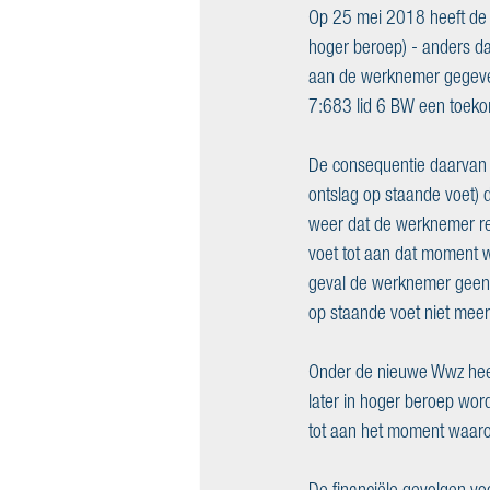
Op 25 mei 2018 heeft de 
hoger beroep) - anders da
aan de werknemer gegeven 
7:683 lid 6 BW een toeko
De consequentie daarvan i
ontslag op staande voet) 
weer dat de werknemer rec
voet tot aan dat moment w
geval de werknemer geen
op staande voet niet meer 
Onder de nieuwe Wwz heeft
later in hoger beroep wor
tot aan het moment waarop
De financiële gevolgen vo