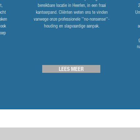
t,
bereikbare locatie in Heerlen, in een fraai
2
echt
kantoorpand. Cliënten weten ons te vinden
Um
maken
vanwege onze professionele ''no-nonsense''-
 ook
houding en slagvaardige aanpak.
a
roep
n
LEES MEER