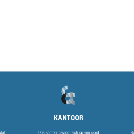
KANTOOR
dat
Ons kantoor bevindt zich op een goed
R