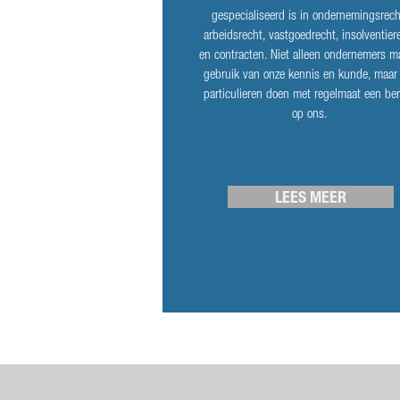
gespecialiseerd is in ondernemingsrech
arbeidsrecht, vastgoedrecht, insolventier
en contracten. Niet alleen ondernemers 
gebruik van onze kennis en kunde, maar
particulieren doen met regelmaat een be
op ons.
LEES MEER