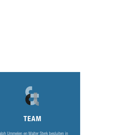
TEAM
alph Ummelen en Walter Sterk besluiten in