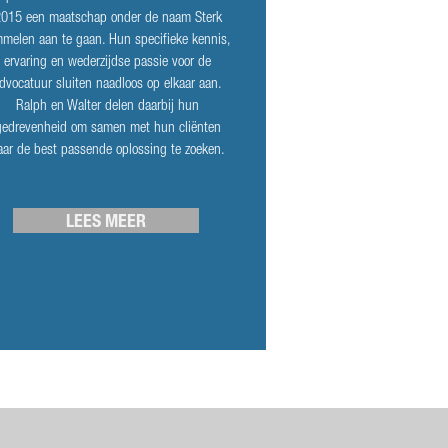
015 een maatschap onder de naam Sterk
melen aan te gaan. Hun specifieke kennis,
ervaring en wederzijdse passie voor de
dvocatuur sluiten naadloos op elkaar aan.
Ralph en Walter delen daarbij hun
gedrevenheid om samen met hun cliënten
aar de best passende oplossing te zoeken.
LEES MEER